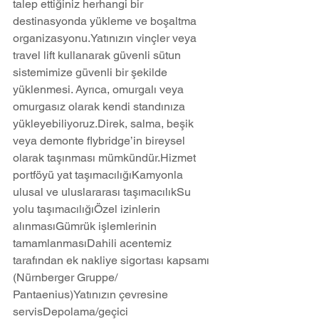
talep ettiğiniz herhangi bir 
destinasyonda yükleme ve boşaltma 
organizasyonu.Yatınızın vinçler veya 
travel lift kullanarak güvenli sütun 
sistemimize güvenli bir şekilde 
yüklenmesi. Ayrıca, omurgalı veya 
omurgasız olarak kendi standınıza 
yükleyebiliyoruz.Direk, salma, beşik 
veya demonte flybridge’in bireysel 
olarak taşınması mümkündür.Hizmet 
portföyü yat taşımacılığıKamyonla 
ulusal ve uluslararası taşımacılıkSu 
yolu taşımacılığıÖzel izinlerin 
alınmasıGümrük işlemlerinin 
tamamlanmasıDahili acentemiz 
tarafından ek nakliye sigortası kapsamı 
(Nürnberger Gruppe/ 
Pantaenius)Yatınızın çevresine 
servisDepolama/geçici 