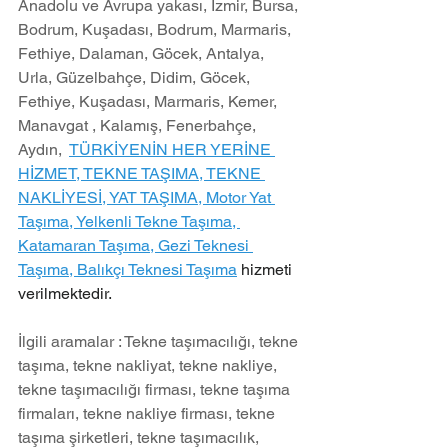
Anadolu ve Avrupa yakası, İzmir, Bursa, 
Bodrum, Kuşadası, Bodrum, Marmaris, 
Fethiye, Dalaman, Göcek, Antalya, 
Urla, Güzelbahçe, Didim, Göcek, 
Fethiye, Kuşadası, Marmaris, Kemer, 
Manavgat , Kalamış, Fenerbahçe, 
Aydın,  
TÜRKİYENİN HER YERİNE 
HİZMET, TEKNE TAŞIMA, TEKNE 
NAKLİYESİ, YAT TAŞIMA, Motor Yat 
Taşıma, Yelkenli Tekne Taşıma, 
Katamaran Taşıma, Gezi Teknesi 
Taşıma, Balıkçı Teknesi Taşıma
 hizmeti 
verilmektedir.
İlgili aramalar : Tekne taşımacılığı, tekne 
taşıma, tekne nakliyat, tekne nakliye, 
tekne taşımacılığı firması, tekne taşıma 
firmaları, tekne nakliye firması, tekne 
taşıma şirketleri, tekne taşımacılık, 