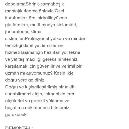
depolamaShrink-sarmabeşik 
montajıkirlenme önleyiciÖzel 
kurulumlar, örn. hidrolik yüzme 
platformları, multi-medya sistemleri, 
jeneratörler, klima 
sistemleriProfesyonel yelken ve minder 
temizliği dahil yat temizleme 
hizmetiTaşıma için hazırlanıyorTekne 
ve yat taşımacılığı gereksinimlerinizi 
karşılamak için güvenilir ve verimli bir 
uzman mı arıyorsunuz? Kesinlikle 
doğru yere geldiniz.
Doğru ve kişiselleştirilmiş bir teklif 
sunabilmemiz için, teknenizin tam 
ölçülerini ve gerekli yükleme ve 
boşaltma noktalarınızı bilmemiz 
gerekecek.
DEMONTAJ ;