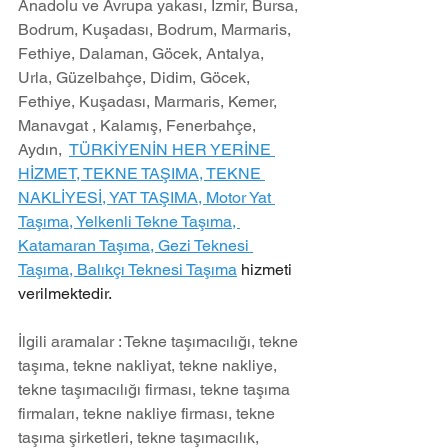
Anadolu ve Avrupa yakası, İzmir, Bursa, 
Bodrum, Kuşadası, Bodrum, Marmaris, 
Fethiye, Dalaman, Göcek, Antalya, 
Urla, Güzelbahçe, Didim, Göcek, 
Fethiye, Kuşadası, Marmaris, Kemer, 
Manavgat , Kalamış, Fenerbahçe, 
Aydın,  
TÜRKİYENİN HER YERİNE 
HİZMET, TEKNE TAŞIMA, TEKNE 
NAKLİYESİ, YAT TAŞIMA, Motor Yat 
Taşıma, Yelkenli Tekne Taşıma, 
Katamaran Taşıma, Gezi Teknesi 
Taşıma, Balıkçı Teknesi Taşıma
 hizmeti 
verilmektedir.
İlgili aramalar : Tekne taşımacılığı, tekne 
taşıma, tekne nakliyat, tekne nakliye, 
tekne taşımacılığı firması, tekne taşıma 
firmaları, tekne nakliye firması, tekne 
taşıma şirketleri, tekne taşımacılık, 