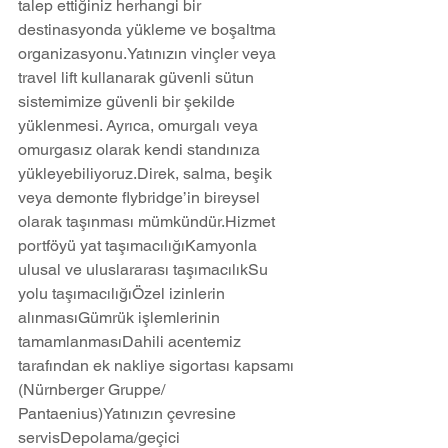
talep ettiğiniz herhangi bir 
destinasyonda yükleme ve boşaltma 
organizasyonu.Yatınızın vinçler veya 
travel lift kullanarak güvenli sütun 
sistemimize güvenli bir şekilde 
yüklenmesi. Ayrıca, omurgalı veya 
omurgasız olarak kendi standınıza 
yükleyebiliyoruz.Direk, salma, beşik 
veya demonte flybridge’in bireysel 
olarak taşınması mümkündür.Hizmet 
portföyü yat taşımacılığıKamyonla 
ulusal ve uluslararası taşımacılıkSu 
yolu taşımacılığıÖzel izinlerin 
alınmasıGümrük işlemlerinin 
tamamlanmasıDahili acentemiz 
tarafından ek nakliye sigortası kapsamı 
(Nürnberger Gruppe/ 
Pantaenius)Yatınızın çevresine 
servisDepolama/geçici 