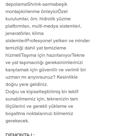
depolamaShrink-sarmabeşik 
montajıkirlenme önleyiciÖzel 
kurulumlar, örn. hidrolik yüzme 
platformları, multi-medya sistemleri, 
jeneratörler, klima 
sistemleriProfesyonel yelken ve minder 
temizliği dahil yat temizleme 
hizmetiTaşıma için hazırlanıyorTekne 
ve yat taşımacılığı gereksinimlerinizi 
karşılamak için güvenilir ve verimli bir 
uzman mı arıyorsunuz? Kesinlikle 
doğru yere geldiniz.
Doğru ve kişiselleştirilmiş bir teklif 
sunabilmemiz için, teknenizin tam 
ölçülerini ve gerekli yükleme ve 
boşaltma noktalarınızı bilmemiz 
gerekecek.
DEMONTAJ ;