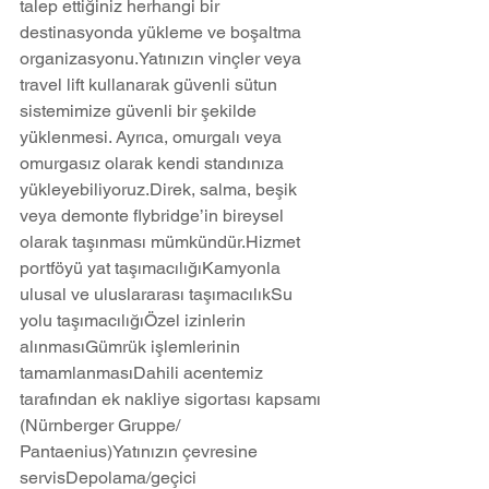
talep ettiğiniz herhangi bir 
destinasyonda yükleme ve boşaltma 
organizasyonu.Yatınızın vinçler veya 
travel lift kullanarak güvenli sütun 
sistemimize güvenli bir şekilde 
yüklenmesi. Ayrıca, omurgalı veya 
omurgasız olarak kendi standınıza 
yükleyebiliyoruz.Direk, salma, beşik 
veya demonte flybridge’in bireysel 
olarak taşınması mümkündür.Hizmet 
portföyü yat taşımacılığıKamyonla 
ulusal ve uluslararası taşımacılıkSu 
yolu taşımacılığıÖzel izinlerin 
alınmasıGümrük işlemlerinin 
tamamlanmasıDahili acentemiz 
tarafından ek nakliye sigortası kapsamı 
(Nürnberger Gruppe/ 
Pantaenius)Yatınızın çevresine 
servisDepolama/geçici 