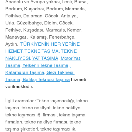
Anadolu ve Avrupa yakası, İzmir, Bursa, 
Bodrum, Kuşadası, Bodrum, Marmaris, 
Fethiye, Dalaman, Göcek, Antalya, 
Urla, Güzelbahçe, Didim, Göcek, 
Fethiye, Kuşadası, Marmaris, Kemer, 
Manavgat , Kalamış, Fenerbahçe, 
Aydın,  
TÜRKİYENİN HER YERİNE 
HİZMET, TEKNE TAŞIMA, TEKNE 
NAKLİYESİ, YAT TAŞIMA, Motor Yat 
Taşıma, Yelkenli Tekne Taşıma, 
Katamaran Taşıma, Gezi Teknesi 
Taşıma, Balıkçı Teknesi Taşıma
 hizmeti 
verilmektedir.
İlgili aramalar : Tekne taşımacılığı, tekne 
taşıma, tekne nakliyat, tekne nakliye, 
tekne taşımacılığı firması, tekne taşıma 
firmaları, tekne nakliye firması, tekne 
taşıma şirketleri, tekne taşımacılık, 