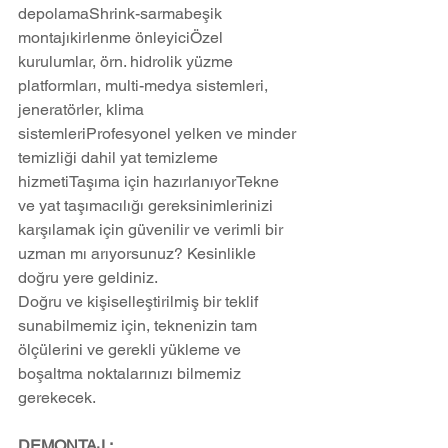
depolamaShrink-sarmabeşik 
montajıkirlenme önleyiciÖzel 
kurulumlar, örn. hidrolik yüzme 
platformları, multi-medya sistemleri, 
jeneratörler, klima 
sistemleriProfesyonel yelken ve minder 
temizliği dahil yat temizleme 
hizmetiTaşıma için hazırlanıyorTekne 
ve yat taşımacılığı gereksinimlerinizi 
karşılamak için güvenilir ve verimli bir 
uzman mı arıyorsunuz? Kesinlikle 
doğru yere geldiniz.
Doğru ve kişiselleştirilmiş bir teklif 
sunabilmemiz için, teknenizin tam 
ölçülerini ve gerekli yükleme ve 
boşaltma noktalarınızı bilmemiz 
gerekecek.
DEMONTAJ ;