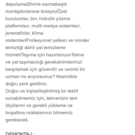
depolamaShrink-sarmabeşik 
montajıkirlenme önleyiciÖzel 
kurulumlar, örn. hidrolik yüzme 
platformları, multi-medya sistemleri, 
jeneratörler, klima 
sistemleriProfesyonel yelken ve minder 
temizliği dahil yat temizleme 
hizmetiTaşıma için hazırlanıyorTekne 
ve yat taşımacılığı gereksinimlerinizi 
karşılamak için güvenilir ve verimli bir 
uzman mı arıyorsunuz? Kesinlikle 
doğru yere geldiniz.
Doğru ve kişiselleştirilmiş bir teklif 
sunabilmemiz için, teknenizin tam 
ölçülerini ve gerekli yükleme ve 
boşaltma noktalarınızı bilmemiz 
gerekecek.
DEMONTAJ ;