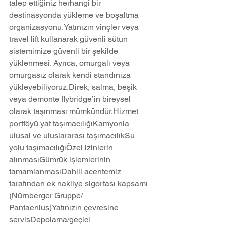
talep ettiğiniz herhangi bir 
destinasyonda yükleme ve boşaltma 
organizasyonu.Yatınızın vinçler veya 
travel lift kullanarak güvenli sütun 
sistemimize güvenli bir şekilde 
yüklenmesi. Ayrıca, omurgalı veya 
omurgasız olarak kendi standınıza 
yükleyebiliyoruz.Direk, salma, beşik 
veya demonte flybridge’in bireysel 
olarak taşınması mümkündür.Hizmet 
portföyü yat taşımacılığıKamyonla 
ulusal ve uluslararası taşımacılıkSu 
yolu taşımacılığıÖzel izinlerin 
alınmasıGümrük işlemlerinin 
tamamlanmasıDahili acentemiz 
tarafından ek nakliye sigortası kapsamı 
(Nürnberger Gruppe/ 
Pantaenius)Yatınızın çevresine 
servisDepolama/geçici 