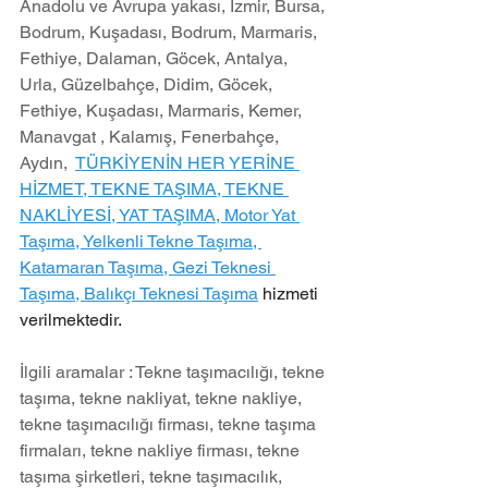
Anadolu ve Avrupa yakası, İzmir, Bursa, 
Bodrum, Kuşadası, Bodrum, Marmaris, 
Fethiye, Dalaman, Göcek, Antalya, 
Urla, Güzelbahçe, Didim, Göcek, 
Fethiye, Kuşadası, Marmaris, Kemer, 
Manavgat , Kalamış, Fenerbahçe, 
Aydın,  
TÜRKİYENİN HER YERİNE 
HİZMET, TEKNE TAŞIMA, TEKNE 
NAKLİYESİ, YAT TAŞIMA, Motor Yat 
Taşıma, Yelkenli Tekne Taşıma, 
Katamaran Taşıma, Gezi Teknesi 
Taşıma, Balıkçı Teknesi Taşıma
 hizmeti 
verilmektedir.
İlgili aramalar : Tekne taşımacılığı, tekne 
taşıma, tekne nakliyat, tekne nakliye, 
tekne taşımacılığı firması, tekne taşıma 
firmaları, tekne nakliye firması, tekne 
taşıma şirketleri, tekne taşımacılık, 