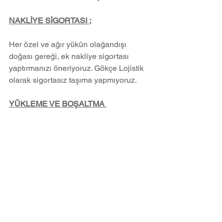
NAKLİYE SİGORTASI ;
Her özel ve ağır yükün olağandışı 
doğası gereği, ek nakliye sigortası 
yaptırmanızı öneriyoruz. Gökçe Lojistik 
olarak sigortasız taşıma yapmıyoruz.
YÜKLEME VE BOŞALTMA 
NOKTALARI ;
Yükleme ve boşaltma noktalarında 
uygun bir vinç sistemi var mı? Taşıma 
araçlarının seçtiğiniz yükleme ve 
boşaltma yerlerine erişebilmesini 
sağlamak önemlidir.